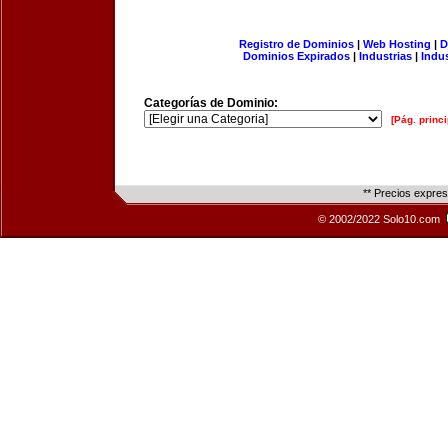
Registro de Dominios
|
Web Hosting
|
D
Dominios Expirados
|
Industrias
|
Indu
Categorías de Dominio:
[Pág. princi
** Precios expre
© 2002/2022 Solo10.com