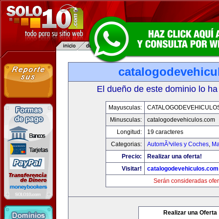
catalogodevehicu
El dueño de este dominio lo ha
Mayusculas:
CATALOGODEVEHICULO
Minusculas:
catalogodevehiculos.com
Longitud:
19 caracteres
Categorias:
AutomÃ³viles y Coches
,
Ma
Precio:
Realizar una oferta!
Visitar!
catalogodevehiculos.com
Serán consideradas ofer
Realizar una Oferta