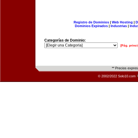
Registro de Dominios
|
Web Hosting
|
D
Dominios Expirados
|
Industrias
|
Indu
Categorías de Dominio:
[Pág. princi
** Precios expre
© 2002/2022 Solo10.com