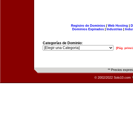
Registro de Dominios
|
Web Hosting
|
D
Dominios Expirados
|
Industrias
|
Indu
Categorías de Dominio:
[Pág. princi
** Precios expre
© 2002/2022 Solo10.com