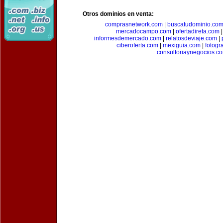
Otros dominios en venta:
comprasnetwork.com
|
buscatudominio.co
mercadocampo.com
|
ofertadireta.com
informesdemercado.com
|
relatosdeviaje.com
|
ciberoferta.com
|
mexiguia.com
|
fotogr
consultoriaynegocios.c