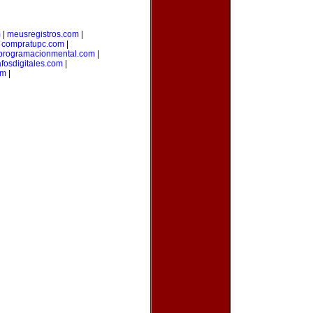
m
|
meusregistros.com
|
|
compratupc.com
|
programacionmental.com
|
afosdigitales.com
|
om
|