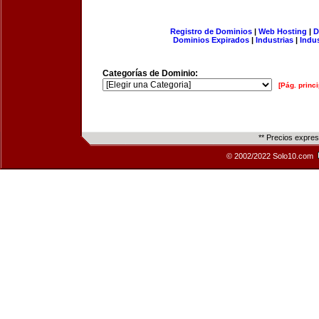
Registro de Dominios
|
Web Hosting
|
D
Dominios Expirados
|
Industrias
|
Indu
Categorías de Dominio:
[Pág. princi
** Precios expre
© 2002/2022 Solo10.com