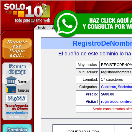
RegistroDeNomb
El dueño de este dominio lo ha
Mayusculas:
REGISTRODENO
Minusculas:
registrodenombres
Longitud:
17 caracteres
Categorias:
Gobierno
,
Socieda
Precio:
$600.00
Visitar!
registrodenombr
Serán consideradas ofer
R