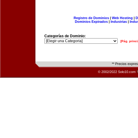
Registro de Dominios
|
Web Hosting
|
D
Dominios Expirados
|
Industrias
|
Indu
Categorías de Dominio:
[Pág. princi
** Precios expre
© 2002/2022 Solo10.com