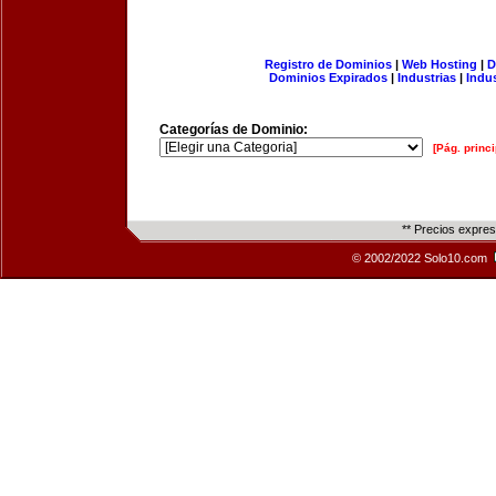
Registro de Dominios
|
Web Hosting
|
D
Dominios Expirados
|
Industrias
|
Indu
Categorías de Dominio:
[Pág. princi
** Precios expre
© 2002/2022 Solo10.com