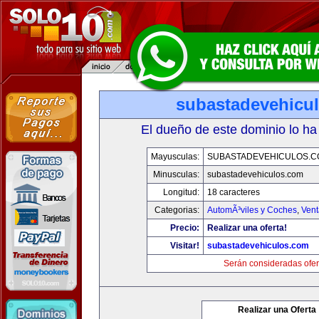
subastadevehicu
El dueño de este dominio lo ha
Mayusculas:
SUBASTADEVEHICULOS.C
Minusculas:
subastadevehiculos.com
Longitud:
18 caracteres
Categorias:
AutomÃ³viles y Coches
,
Vent
Precio:
Realizar una oferta!
Visitar!
subastadevehiculos.com
Serán consideradas ofer
Realizar una Oferta