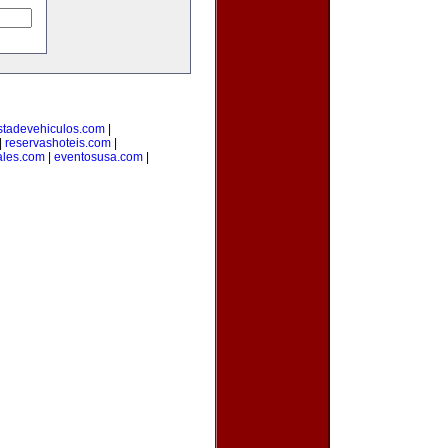
stadevehiculos.com
|
|
reservashoteis.com
|
ales.com
|
eventosusa.com
|