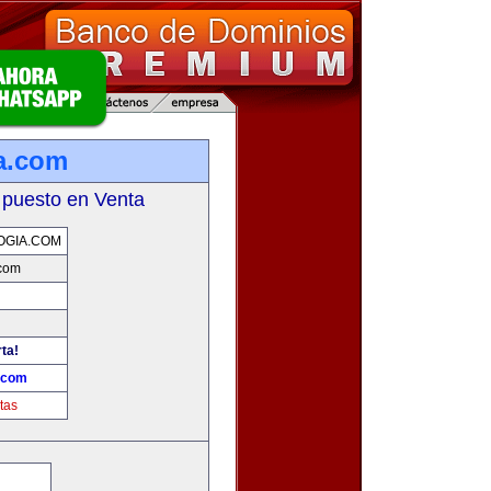
a.com
 puesto en Venta
OGIA.COM
.com
rta!
.com
tas