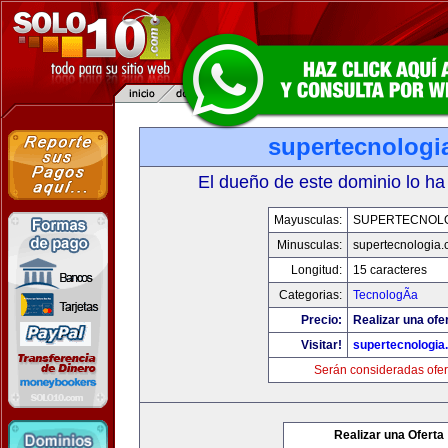
supertecnologi
El dueño de este dominio lo ha
Mayusculas:
SUPERTECNOL
Minusculas:
supertecnologia
Longitud:
15 caracteres
Categorias:
TecnologÃ­a
Precio:
Realizar una ofe
Visitar!
supertecnologia
Serán consideradas ofer
Realizar una Oferta