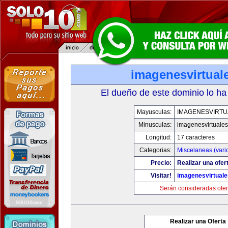
imagenesvirtual
El dueño de este dominio lo ha
Mayusculas:
IMAGENESVIRTU
Minusculas:
imagenesvirtuale
Longitud:
17 caracteres
Categorias:
Miscelaneas (vari
Precio:
Realizar una ofer
Visitar!
imagenesvirtual
Serán consideradas ofer
Realizar una Oferta