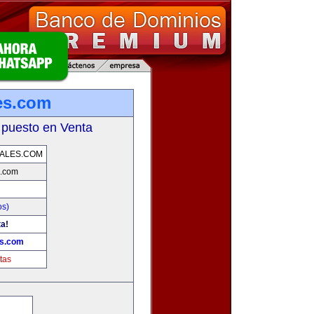
es.com
 puesto en Venta
ALES.COM
s.com
os)
ta!
es.com
tas