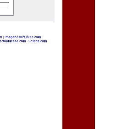
om
|
imagenesvirtuales.com
|
rectoatucasa.com
|
i-oferta.com