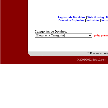
Registro de Dominios
|
Web Hosting
|
D
Dominios Expirados
|
Industrias
|
Indu
Categorías de Dominio:
[Pág. princi
** Precios expre
© 2002/2022 Solo10.com