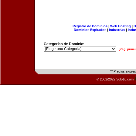
Registro de Dominios
|
Web Hosting
|
D
Dominios Expirados
|
Industrias
|
Indu
Categorías de Dominio:
[Pág. princi
** Precios expre
© 2002/2022 Solo10.com