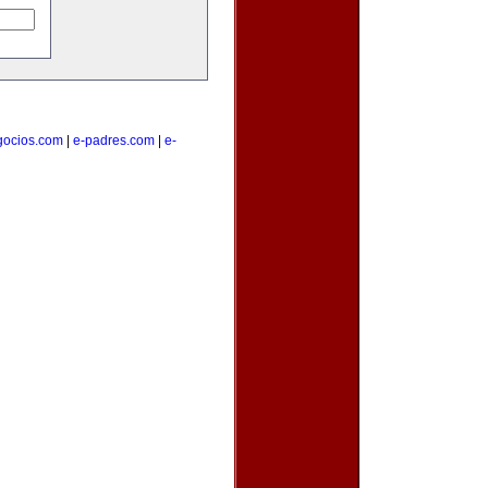
gocios.com
|
e-padres.com
|
e-