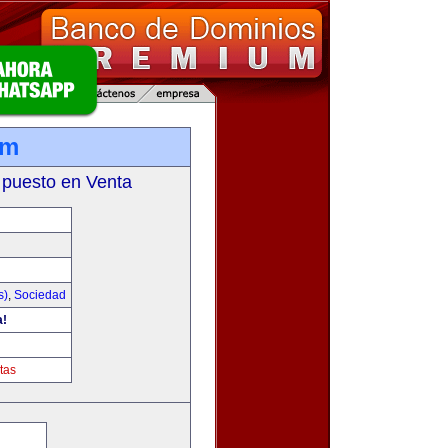
om
 puesto en Venta
s)
,
Sociedad
a!
tas