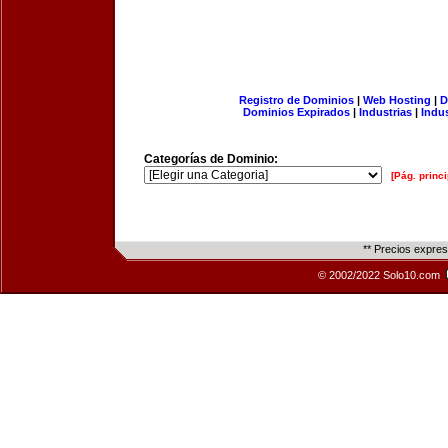
Registro de Dominios
|
Web Hosting
|
D
Dominios Expirados
|
Industrias
|
Indu
Categorías de Dominio:
[Pág. princi
** Precios expre
© 2002/2022 Solo10.com