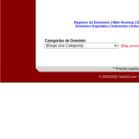
Registro de Dominios
|
Web Hosting
|
D
Dominios Expirados
|
Industrias
|
Indu
Categorías de Dominio:
[Pág. princi
** Precios expre
© 2002/2022 Solo10.com