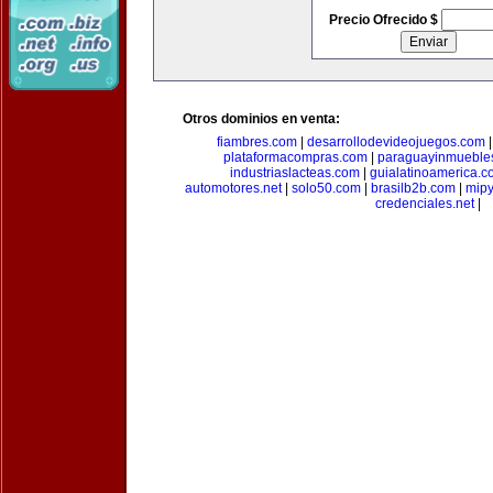
Precio Ofrecido $
Otros dominios en venta:
fiambres.com
|
desarrollodevideojuegos.com
plataformacompras.com
|
paraguayinmueble
industriaslacteas.com
|
guialatinoamerica.
automotores.net
|
solo50.com
|
brasilb2b.com
|
mip
credenciales.net
|