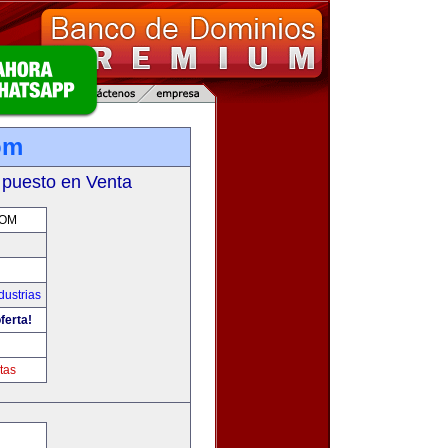
om
 puesto en Venta
COM
dustrias
ferta!
m
tas