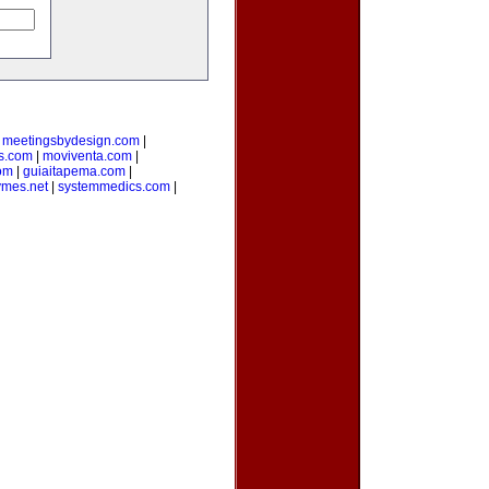
|
meetingsbydesign.com
|
s.com
|
moviventa.com
|
com
|
guiaitapema.com
|
ymes.net
|
systemmedics.com
|