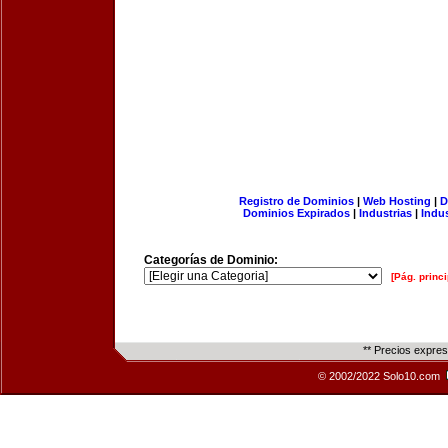
Registro de Dominios
|
Web Hosting
|
D
Dominios Expirados
|
Industrias
|
Indu
Categorías de Dominio:
[Pág. princi
** Precios expre
© 2002/2022 Solo10.com